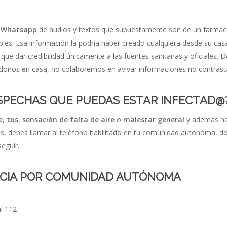
r
Whatsapp
de audios y textos que supuestamente son de un farmac
bles. Esa información la podría haber creado cualquiera desde su cas
 que dar credibilidad únicamente a las fuentes sanitarias y oficiale
donos en casa, no colaboremos en avivar informaciones no contrast
OSPECHAS QUE PUEDAS ESTAR INFECTAD@
e
,
tos
,
sensación de falta de aire
o
malestar general
y además has
s, debes llamar al teléfono habilitado en tu comunidad autónoma, do
eguir.
CIA POR COMUNIDAD AUTÓNOMA
al 112