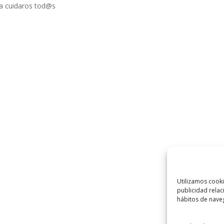
ca cuidaros tod@s
Utilizamos cooki
publicidad relac
hábitos de naveg