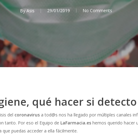
By
Asis
29/01/2019
No Comments
giene, qué hacer si detecto
sis del
coronavirus
a tod@s nos ha llegado por múltiples canales in
on tanto. Por eso el Equipo de
LaFarmacia.es
hemos querido hacer u
ra que puedas acceder a ella fácilmente.