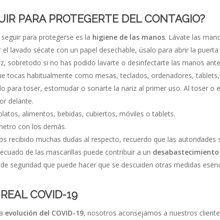
UIR PARA PROTEGERTE DEL CONTAGIO?
 seguir para protegerse es la
higiene de las manos
. Lávate las man
 el lavado sécate con un papel desechable, úsalo para abrir la puerta d
ariz, sobretodo si no has podido lavarte o desinfectarte las manos ante
ue tocas habitualmente como mesas, teclados, ordenadores, tablets, 
para toser, estornudar o sonarte la nariz al primer uso. Al toser o e
or delante.
tos, alimentos, bebidas, cubiertos, móviles o tablets.
metro con los demás.
 recibido muchas dudas al respecto, recuerdo que las autoridades sa
decuado de las mascarillas puede contribuir a un
desabastecimiento
n de seguridad que puede hacer que se descuiden otras medidas esen
REAL COVID-19
la
evolución del COVID-19
, nosotros aconsejamos a nuestros clientes