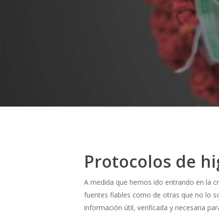
Protocolos de hi
A medida que hemos ido entrando en la cri
fuentes fiables como de otras que no lo s
información útil, verificada y necesaria pa